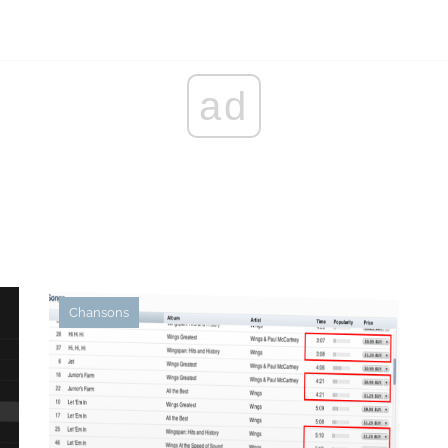
ad
Chansons