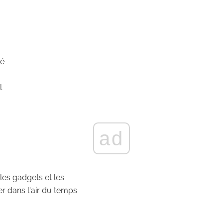
té
l
ad
 les gadgets et les
r dans l'air du temps