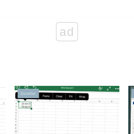
ad
Exceller