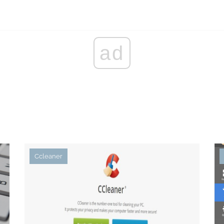
ad
Ccleaner