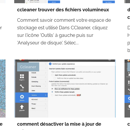
ccleaner trouver des fichiers volumineux
d
c
Comment savoir comment votre espace de
r
stockage est utilisé Dans CCleaner, cliquez
D
sur l'icône 'Outils' à gauche puis sur
H
'Analyseur de disque'. Sélec...
p
b
Ccleaner
se
comment désactiver la mise à jour de
c