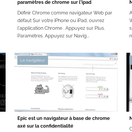
paramètres de chrome sur l'ipad
N
Définir Chrome comme navigateur Web par
A
défaut Sur votre iPhone ou iPad, ouvrez
W
l'application Chrome . Appuyez sur Plus.
s
Paramètres. Appuyez sur Navig...
n
Le navigateur
Epic est un navigateur à base de chrome
N
axé sur la confidentialité
C