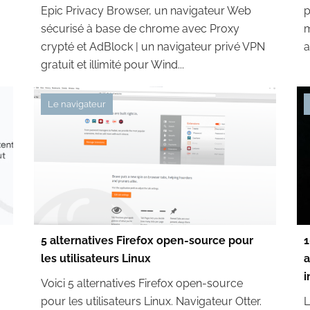
Epic Privacy Browser, un navigateur Web
p
sécurisé à base de chrome avec Proxy
m
crypté et AdBlock | un navigateur privé VPN
a
gratuit et illimité pour Wind...
Le navigateur
5 alternatives Firefox open-source pour
1
les utilisateurs Linux
a
i
Voici 5 alternatives Firefox open-source
pour les utilisateurs Linux. Navigateur Otter.
L