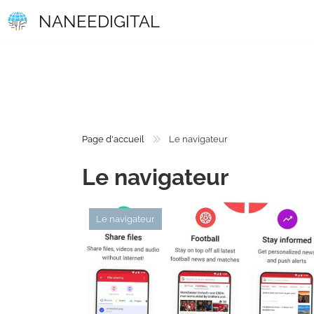
NANEEDIGITAL
Page d'accueil
Le navigateur
Le navigateur
Le navigateur