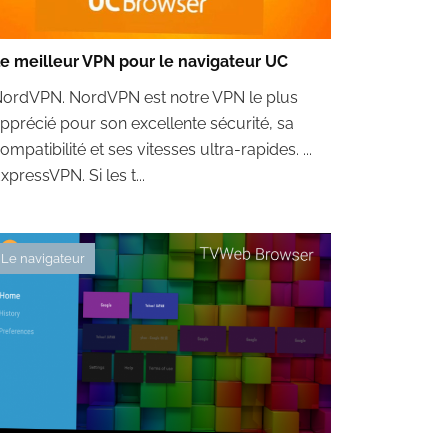
e meilleur VPN pour le navigateur UC
ordVPN. NordVPN est notre VPN le plus
pprécié pour son excellente sécurité, sa
ompatibilité et ses vitesses ultra-rapides. ...
xpressVPN. Si les t...
Le navigateur