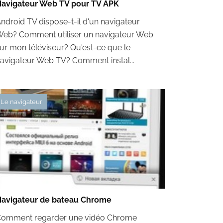
avigateur Web TV pour TV APK
ndroid TV dispose-t-il d'un navigateur
eb? Comment utiliser un navigateur Web
ur mon téléviseur? Qu'est-ce que le
avigateur Web TV? Comment instal...
Le navigateur
avigateur de bateau Chrome
omment regarder une vidéo Chrome