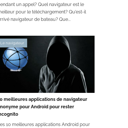
endant un appel? Quel navigateur est le
eilleur pour le téléchargement? Qu'est-il
rrivé navigateur de bateau? Que...
Le navigateur
0 meilleures applications de navigateur
nonyme pour Android pour rester
ncognito
es 10 meilleures applications Android pour