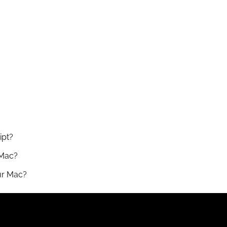
ipt?
 Mac?
sur Mac?