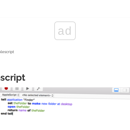
ad
lescript
script